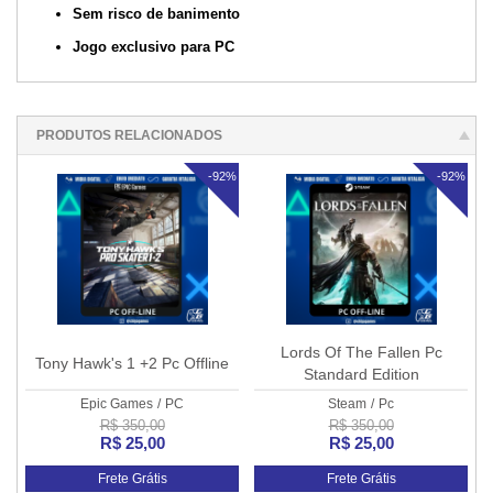
Sem risco de banimento
Jogo exclusivo para PC
PRODUTOS RELACIONADOS
-92%
-92%
Lords Of The Fallen Pc
Tony Hawk's 1 +2 Pc Offline
Standard Edition
Epic Games
/
PC
Steam
/
Pc
R$ 350,00
R$ 350,00
R$ 25,00
R$ 25,00
Frete Grátis
Frete Grátis