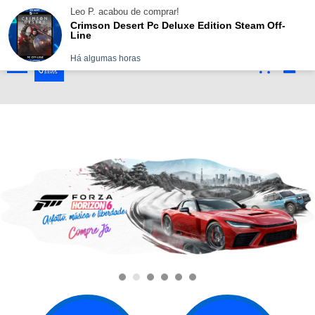
!-- Google tag (gtag.js) -->
Leo P.
acabou de comprar!
Crimson Desert Pc Deluxe Edition Steam Off-
(21) 97259-9246
Line
Há algumas horas