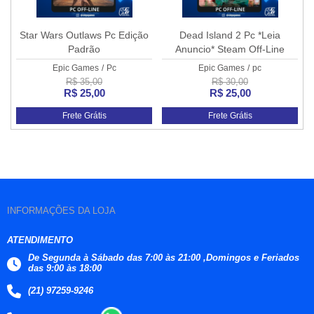
Star Wars Outlaws Pc Edição
Dead Island 2 Pc *Leia
Padrão
Anuncio* Steam Off-Line
Epic Games
/
Pc
Epic Games
/
pc
R$ 35,00
R$ 30,00
R$ 25,00
R$ 25,00
Frete Grátis
Frete Grátis
INFORMAÇÕES DA LOJA
ATENDIMENTO
De Segunda à Sábado das 7:00 às 21:00 ,Domingos e Feriados
das 9:00 às 18:00
(21) 97259-9246