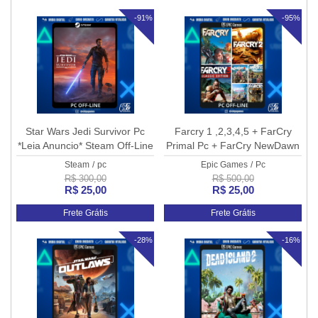
-91%
-95%
Star Wars Jedi Survivor Pc
Farcry 1 ,2,3,4,5 + FarCry
*Leia Anuncio* Steam Off-Line
Primal Pc + FarCry NewDawn
Pc
Steam
/
pc
Epic Games
/
Pc
R$ 300,00
R$ 500,00
R$ 25,00
R$ 25,00
Frete Grátis
Frete Grátis
-28%
-16%