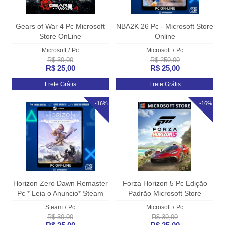
Gears of War 4 Pc Microsoft
NBA2K 26 Pc - Microsoft Store
Store OnLine
Online
Microsoft
/
Pc
Microsoft
/
Pc
R$ 30,00
R$ 250,00
R$ 25,00
R$ 25,00
Frete Grátis
Frete Grátis
-16%
-16%
Horizon Zero Dawn Remaster
Forza Horizon 5 Pc Edição
Pc * Leia o Anuncio* Steam
Padrão Microsoft Store
Off-Line
OnLine
Steam
/
Pc
Microsoft
/
Pc
R$ 30,00
R$ 30,00