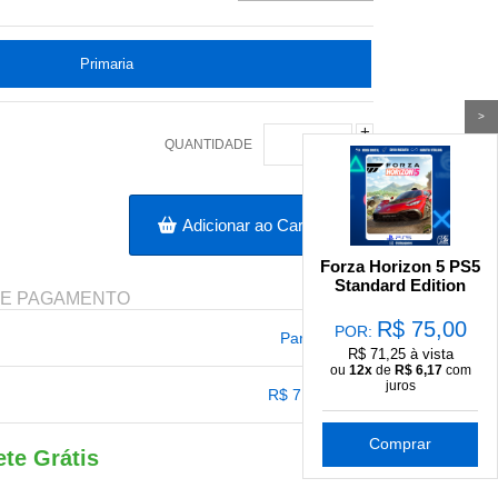
Primaria
>
+
QUANTIDADE
-
Adicionar ao Carrinho
Forza Horizon 5 PS5
Standard Edition
DE PAGAMENTO
R$
75,00
POR:
Parcelas
R$ 71,25 à vista
ou
12x
de
R$
6,17
com
5x com juros de R$ 14,82
9x com juros de R$ 8,23
juros
R$ 71,25
6x com juros de R$ 12,35
10x com juros de R$ 7,41
7x com juros de R$ 10,58
11x com juros de R$ 6,74
.
.
.
Comprar
8x com juros de R$ 9,26
12x com juros de R$ 6,17
.
ete Grátis