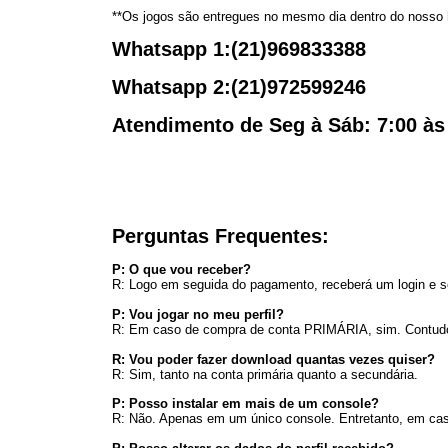
**Os jogos são entregues no mesmo dia dentro do nosso h
Whatsapp 1:(21)969833388
Whatsapp 2:(21)972599246
Atendimento de Seg à Sáb: 7:00 às 
Perguntas Frequentes:
P: O que vou receber?
R: Logo em seguida do pagamento, receberá um login e s
P: Vou jogar no meu perfil?
R: Em caso de compra de conta PRIMÁRIA, sim. Contudo,
R: Vou poder fazer download quantas vezes quiser?
R: Sim, tanto na conta primária quanto a secundária.
P: Posso instalar em mais de um console?
R: Não. Apenas em um único console. Entretanto, em caso