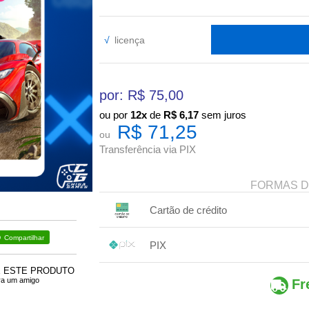
√
licença
por: R$
75,00
ou por
12x
de
R$
6,17
sem juros
R$ 71,25
ou
Transferência via PIX
FORMAS 
Cartão de crédito
1x sem juros de R$ 71,25
Compartilhar
PIX
2x sem juros de R$ 35,63
3x com juros de R$ 24,70
1x sem juros de R$ 71,25
.
E ESTE PRODUTO
.
.
4x com juros de R$ 18,52
.
.
ra um amigo
Fr
.
.