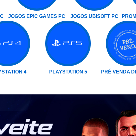
PC
JOGOS EPIC GAMES PC
JOGOS UBISOFT PC
PROM
STATION 4
PLAYSTATION 5
PRÉ VENDA D