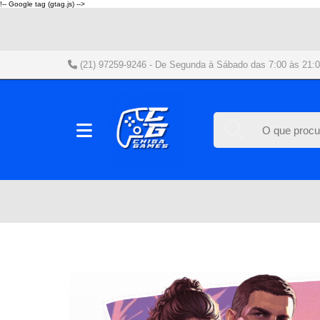
!-- Google tag (gtag.js) -->
(21) 97259-9246
- De Segunda à Sábado das 7:00 às 21:0