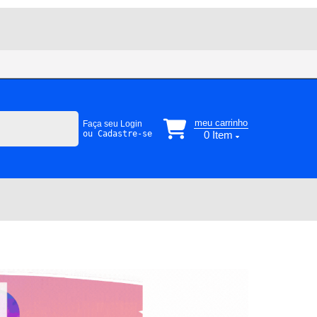
meu carrinho
Faça seu Login
0
Item
ou Cadastre-se