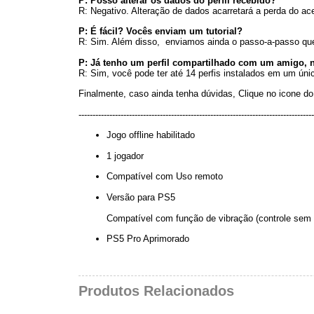
P: Posso alterar os dados do perfil recebido?
R: Negativo. Alteração de dados acarretará a perda do ac
P: É fácil? Vocês enviam um tutorial?
R: Sim. Além disso, enviamos ainda o passo-a-passo que
P: Já tenho um perfil compartilhado com um amigo, n
R: Sim, você pode ter até 14 perfis instalados em um ún
Finalmente, caso ainda tenha dúvidas, Clique no icone do 
------------------------------------------------------------------------------------
Jogo offline habilitado
1 jogador
Compatível com Uso remoto
Versão para PS5
Compatível com função de vibração (controle sem 
PS5 Pro Aprimorado
Produtos Relacionados