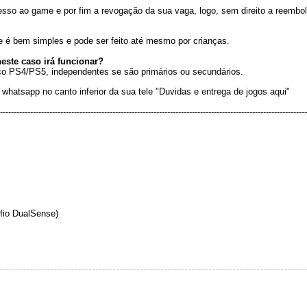
esso ao game e por fim a revogação da sua vaga, logo, sem direito a reembo
 é bem simples e pode ser feito até mesmo por crianças.
este caso irá funcionar?
ico PS4/PS5, independentes se são primários ou secundários.
whatsapp no canto inferior da sua tele "Duvidas e entrega de jogos aqui"
----------------------------------------------------------------------------------------------------------------
fio DualSense)