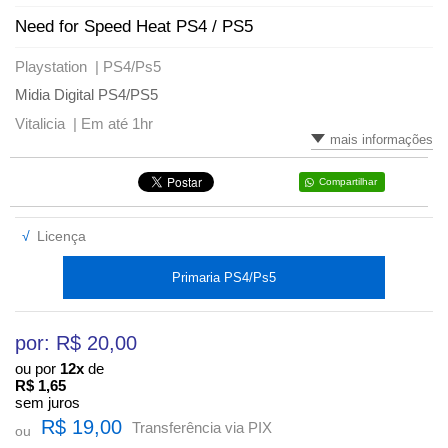
Need for Speed Heat PS4 / PS5
Playstation |
PS4/Ps5
Midia Digital PS4/PS5
Vitalicia |
Em até 1hr
mais informações
Compartilhar
√
Licença
Primaria PS4/Ps5
por: R$
20,00
ou por
12x
de
R$
1,65
sem juros
R$ 19,00
Transferência via PIX
ou