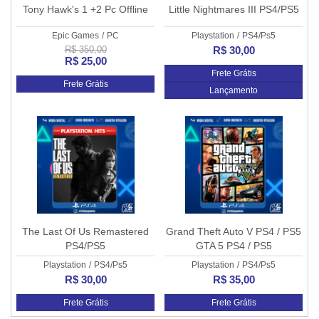
Tony Hawk's 1 +2 Pc Offline
Little Nightmares III PS4/PS5
Epic Games
/
PC
Playstation
/
PS4/Ps5
R$ 350,00
R$ 30,00
R$ 25,00
Frete Grátis
Frete Grátis
Lançamento
The Last Of Us Remastered
Grand Theft Auto V PS4 / PS5
PS4/PS5
GTA 5 PS4 / PS5
Playstation
/
PS4/Ps5
Playstation
/
PS4/Ps5
R$ 30,00
R$ 35,00
Frete Grátis
Frete Grátis