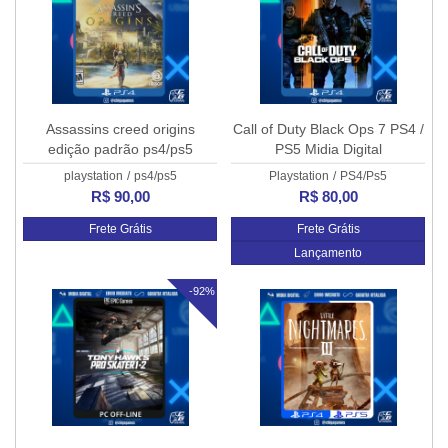
Assassins creed origins
Call of Duty Black Ops 7 PS4 /
edição padrão ps4/ps5
PS5 Midia Digital
playstation
/
ps4/ps5
Playstation
/
PS4/Ps5
R$ 90,00
R$ 80,00
Frete Grátis
Frete Grátis
Lançamento
-92%