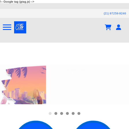
!-- Google tag (gtag.js) -->
(21) 97259-9246